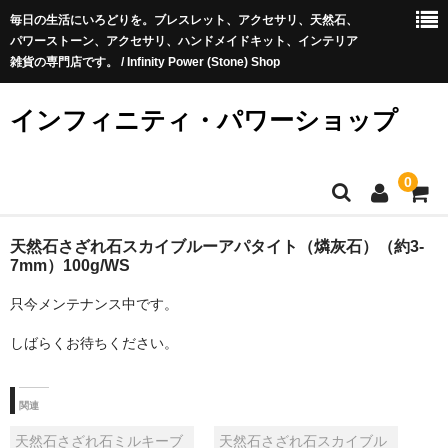
毎日の生活にいろどりを。ブレスレット、アクセサリ、天然石、
パワーストーン、アクセサリ、ハンドメイドキット、インテリア
雑貨の専門店です。 / Infinity Power (Stone) Shop
インフィニティ・パワーショップ
0
ホーム
天然石さざれ石スカイブルーアパタイト（燐灰石）（約3-
7mm）100g/WS
商品
只今メンテナンス中です。
新商品
しばらくお待ちください。
お勧め商品
関連
商品ジャンル
天然石さざれ石ミルキーブ
天然石さざれ石スカイブル