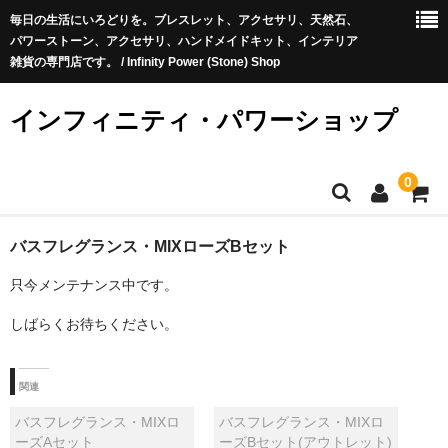
毎日の生活にいろどりを。ブレスレット、アクセサリ、天然石、
パワーストーン、アクセサリ、ハンドメイドキット、インテリア
雑貨の専門店です。 / Infinity Power (Stone) Shop
インフィニティ・パワーショップ
0
ホーム
バスフレグランス・MIXローズBセット
只今メンテナンス中です。
商品
しばらくお待ちください。
新商品
お勧め商品
関連
商品ジャンル
バスフレグランス・MIXロ
バスフレグランス・MIXロ
ーズAセット
ーズBセット(アウトレット)