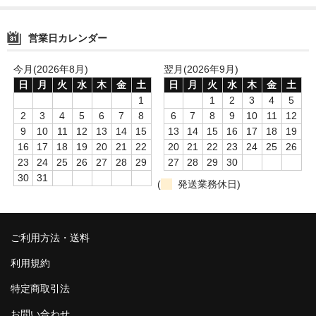
セット品
営業日カレンダー
ブレス石
今月(2026年8月)
翌月(2026年9月)
ブレス石粒売り
日
月
火
水
木
金
土
日
月
火
水
木
金
土
1
1
2
3
4
5
天然石
2
3
4
5
6
7
8
6
7
8
9
10
11
12
9
10
11
12
13
14
15
13
14
15
16
17
18
19
天然石・さざれ石
16
17
18
19
20
21
22
20
21
22
23
24
25
26
天然石・原石
23
24
25
26
27
28
29
27
28
29
30
30
31
(
発送業務休日)
ご利用方法・送料
ご利用方法・送料
ご利用方法・送料
当店について
利用規約
当店について
特定商取引法
お問い合わせ
お問い合わせ